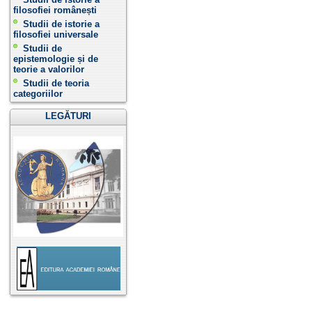
filosofiei românești
Studii de istorie a
filosofiei universale
Studii de
epistemologie și de
teorie a valorilor
Studii de teoria
categoriilor
LEGĂTURI