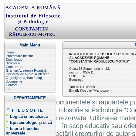
Main Menu
Home
INSTITUTUL DE FILOSOFIE ȘI PSIHOLOG
Prezentare Institut
AL ACADEMIEI ROMÂNE
Downloads
"CONSTANTIN RĂDULESCU-MOTRU"
Biblioteca
Concursuri
Calea 13 Septembrie nr. 13,
Granturi Academia Română
sector 5, 050711,
Declarații de avere și interese
POB 1-137,
Organigrama, liste funcții,
Bucureşti
documente
Contact
Tel:
021.4105659
Info
Email:
ifilosofie@yahoo.com
DEPARTAMENTE
Informatiile, documentele și rapoartele pu
Institutului de Filosofie si Psihologie 
F I L O S O F I E
cu toate drepturile rezervate. Utilizarea mate
Logică și metafizică
Epistemologie și etică
în scop educativ sau orie
Istoria filosofiei
cu condiția respectării drepturilor de autor si
universale