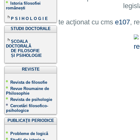
Istoria filosofiei
legisl
românești
P S I H O L O G I E
Site acţionat cu cms
e107
, r
STUDII DOCTORALE
ȘCOALA
DOCTORALĂ
DE FILOSOFIE
ȘI PSIHOLOGIE
REVISTE
Revista de filosofie
Revue Roumaine de
Philosophie
Revista de psihologie
Cercetări filosofico-
psihologice
PUBLICAŢII PERIODICE
Probleme de logică
Studii de istorie a