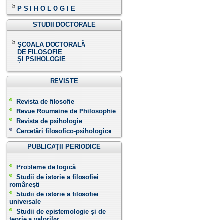
P S I H O L O G I E
STUDII DOCTORALE
ȘCOALA DOCTORALĂ
DE FILOSOFIE
ȘI PSIHOLOGIE
REVISTE
Revista de filosofie
Revue Roumaine de Philosophie
Revista de psihologie
Cercetări filosofico-psihologice
PUBLICAŢII PERIODICE
Probleme de logică
Studii de istorie a filosofiei
românești
Studii de istorie a filosofiei
universale
Studii de epistemologie și de
teorie a valorilor