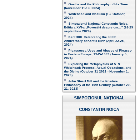
Goethe and the Philosophy of His Time
(November 11-13, 2024 )
Whitehead and Idealism (1-2 October,
2024)
Simpozionul Național Constantin Noica,
Ediția a XVI-a „Povestiri despre om…”
(26-29
septembrie 2024)
Kant 300. Celebrating the 300th
Anniversary of Kant’s Birth (April 22-25,
2024)
Picassoest: Uses and Abuses of Picasso
in Eastern Europe, 1945-1989 (January 5,
2024)
Exploring the Metaphysics of A. N.
Whitehead: Process, Actual Occasions, and
the Divine (October 31 2023 - November 1,
2023)
John Stuart Mill and the Positive
Philosophy of the 19th Century (October 20-
21, 2023 )
SIMPOZIONUL NAŢIONAL
CONSTANTIN NOICA