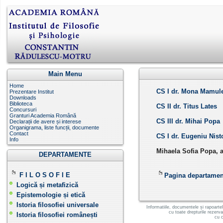
Main Menu
Home
CS I dr. Mona Mamule
Prezentare Institut
Downloads
Biblioteca
CS II dr. Titus Lates
Concursuri
Granturi Academia Română
CS III dr. Mihai Popa
Declarații de avere și interese
Organigrama, liste funcții, documente
Contact
CS I dr. Eugeniu Nist
Info
Mihaela Sofia Popa, a
DEPARTAMENTE
F I L O S O F I E
Pagina departamentu
Logică și metafizică
Epistemologie și etică
Istoria filosofiei universale
Informatiile, documentele și rapoarte
cu toate drepturile rezerv
Istoria filosofiei românești
cu c