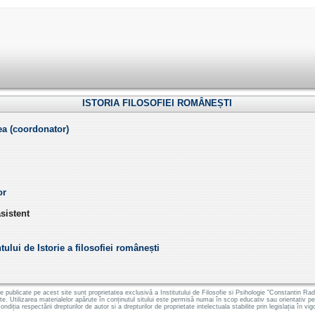
ISTORIA FILOSOFIEI ROMÂNEȘTI
a (coordonator)
or
sistent
lui de Istorie a filosofiei românești
le publicate pe acest site sunt proprietatea exclusivă a Institutului de Filosofie si Psihologie "Constantin
ate. Utilizarea materialelor apărute în conținutul sitului este permisă numai în scop educativ sau orientativ 
ondiția respectării drepturilor de autor si a drepturilor de proprietate intelectuala stabilite prin legislația în vig