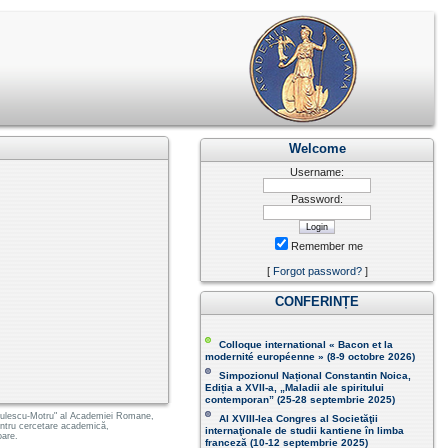
Welcome
Username:
Password:
Remember me
[
Forgot password?
]
CONFERINȚE
Colloque international « Bacon et la
modernité européenne » (8-9 octobre 2026 )
Simpozionul Național Constantin Noica,
Ediția a XVII-a, „Maladii ale spiritului
contemporan ” (25-28 septembrie 2025 )
 Radulescu-Motru" al Academiei Romane,
Al XVIII-lea Congres al Societăţii
pentru cercetare academică,
internaţionale de studii kantiene în limba
oare.
franceză (
10-12 septembrie 2025
)