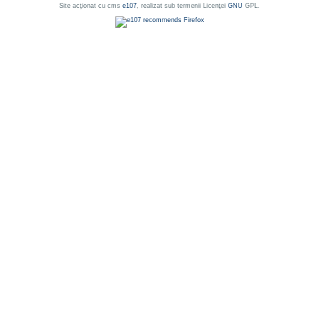
Site acţionat cu cms
e107
, realizat sub termenii Licenţei
GNU
GPL.